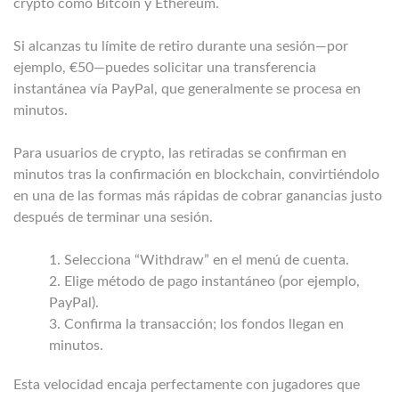
crypto como Bitcoin y Ethereum.
Si alcanzas tu límite de retiro durante una sesión—por
ejemplo, €50—puedes solicitar una transferencia
instantánea vía PayPal, que generalmente se procesa en
minutos.
Para usuarios de crypto, las retiradas se confirman en
minutos tras la confirmación en blockchain, convirtiéndolo
en una de las formas más rápidas de cobrar ganancias justo
después de terminar una sesión.
Selecciona “Withdraw” en el menú de cuenta.
Elige método de pago instantáneo (por ejemplo,
PayPal).
Confirma la transacción; los fondos llegan en
minutos.
Esta velocidad encaja perfectamente con jugadores que