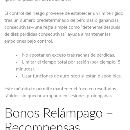
El control del riesgo proviene de establecer un límite rígido
tras un número predeterminado de pérdidas o ganancias
consecutivas—una regla simple como “detenerse después
de diez pérdidas consecutivas” ayuda a mantener las
emociones bajo control.
No apostar en exceso tras rachas de pérdidas.
Limitar el tiempo total por sesión (por ejemplo, 5
minutos).
Usar funciones de auto‑stop si están disponibles.
Este método te permite mantener el foco en resultados
rápidos sin quedar atrapado en sesiones prolongadas.
Bonos Relámpago –
Recompensas